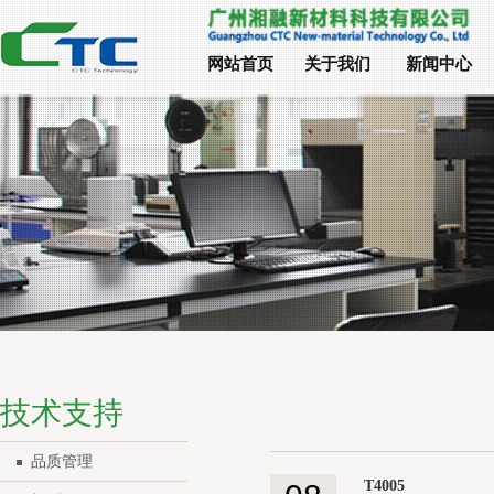
网站首页
关于我们
新闻中心
技术支持
品质管理
T4005